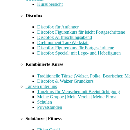
Kursübersicht
Discofox
Discofox für Anfänger
Discofox Figurenkurs für leicht Fortgeschrittene
Discofox Auffrischungsabend
Drehmoment TanzWerkstatt
Discofox Figurenkurs für Fortgeschrittene
Discofox Special: mit Lege- und Hebefiguren
Kombinierte Kurse
Traditionelle Tänze (Walzer, Polka, Boarischer, M
Discofox & Walzer Grundkurs
Tanzen unter uns
Tanzkurs für Menschen mit Beeinträchtigung
Meine Gruppe | Mein Verein | Meine Firma
Schulen
Privatstunden
Solotänze | Fitness
Fit im Gstell