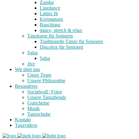
Zumba
Linedance
Latino fit
Kreistanzen
Bauchtanz
dance, stretch & relax
Tanzkurse für Senioren
Traditionelle Tänze für Senioren
Discofox für Senioren
Salsa
Salsa
Jive
Wir über uns
Unser Team
Unsere Philosophie
Besonderes
Socialwall | Fotos
Unsere Tanzabende
Gutscheine
Musik
Tanzschuhe
Kontakt
Tanzvideos