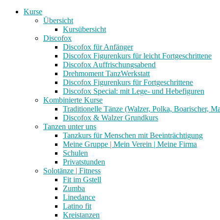
Kurse
Übersicht
Kursübersicht
Discofox
Discofox für Anfänger
Discofox Figurenkurs für leicht Fortgeschrittene
Discofox Auffrischungsabend
Drehmoment TanzWerkstatt
Discofox Figurenkurs für Fortgeschrittene
Discofox Special: mit Lege- und Hebefiguren
Kombinierte Kurse
Traditionelle Tänze (Walzer, Polka, Boarischer, M
Discofox & Walzer Grundkurs
Tanzen unter uns
Tanzkurs für Menschen mit Beeinträchtigung
Meine Gruppe | Mein Verein | Meine Firma
Schulen
Privatstunden
Solotänze | Fitness
Fit im Gstell
Zumba
Linedance
Latino fit
Kreistanzen