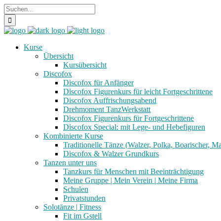
Kurse
Übersicht
Kursübersicht
Discofox
Discofox für Anfänger
Discofox Figurenkurs für leicht Fortgeschrittene
Discofox Auffrischungsabend
Drehmoment TanzWerkstatt
Discofox Figurenkurs für Fortgeschrittene
Discofox Special: mit Lege- und Hebefiguren
Kombinierte Kurse
Traditionelle Tänze (Walzer, Polka, Boarischer, M
Discofox & Walzer Grundkurs
Tanzen unter uns
Tanzkurs für Menschen mit Beeinträchtigung
Meine Gruppe | Mein Verein | Meine Firma
Schulen
Privatstunden
Solotänze | Fitness
Fit im Gstell