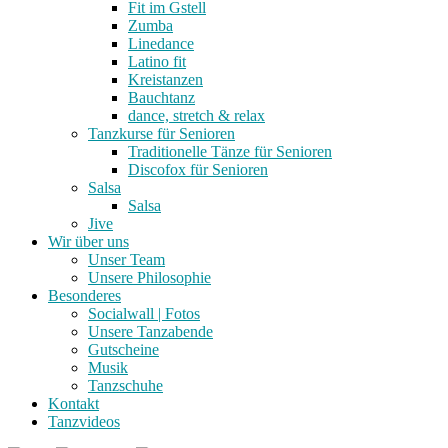
Fit im Gstell
Zumba
Linedance
Latino fit
Kreistanzen
Bauchtanz
dance, stretch & relax
Tanzkurse für Senioren
Traditionelle Tänze für Senioren
Discofox für Senioren
Salsa
Salsa
Jive
Wir über uns
Unser Team
Unsere Philosophie
Besonderes
Socialwall | Fotos
Unsere Tanzabende
Gutscheine
Musik
Tanzschuhe
Kontakt
Tanzvideos