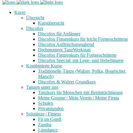
Kurse
Übersicht
Kursübersicht
Discofox
Discofox für Anfänger
Discofox Figurenkurs für leicht Fortgeschrittene
Discofox Auffrischungsabend
Drehmoment TanzWerkstatt
Discofox Figurenkurs für Fortgeschrittene
Discofox Special: mit Lege- und Hebefiguren
Kombinierte Kurse
Traditionelle Tänze (Walzer, Polka, Boarischer,
Marsch)
Discofox & Walzer Grundkurs
Tanzen unter uns
Tanzkurs für Menschen mit Beeinträchtigung
Meine Gruppe | Mein Verein | Meine Firma
Schulen
Privatstunden
Solotänze | Fitness
Fit im Gstell
Zumba
Linedance