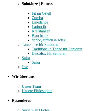
Solotänze | Fitness
Fit im Gstell
Zumba
Linedance
Latino fit
Kreistanzen
Bauchtanz
dance, stretch & relax
Tanzkurse für Senioren
Traditionelle Tänze für Senioren
Discofox für Senioren
Salsa
Salsa
Jive
Wir über uns
Unser Team
Unsere Philosophie
Besonderes
Socialwall | Fotos