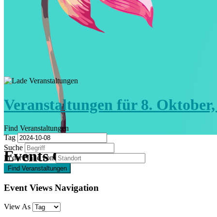
Veranstaltungen für 8. Oktober,
Find Veranstaltungen
Tag
Suche
Events Calendar
In der Nähe von
Event Views Navigation
View As