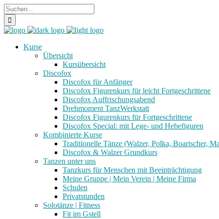
Kurse
Übersicht
Kursübersicht
Discofox
Discofox für Anfänger
Discofox Figurenkurs für leicht Fortgeschrittene
Discofox Auffrischungsabend
Drehmoment TanzWerkstatt
Discofox Figurenkurs für Fortgeschrittene
Discofox Special: mit Lege- und Hebefiguren
Kombinierte Kurse
Traditionelle Tänze (Walzer, Polka, Boarischer, M
Discofox & Walzer Grundkurs
Tanzen unter uns
Tanzkurs für Menschen mit Beeinträchtigung
Meine Gruppe | Mein Verein | Meine Firma
Schulen
Privatstunden
Solotänze | Fitness
Fit im Gstell