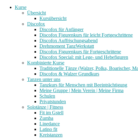
Kurse
Übersicht
Kursübersicht
Discofox
Discofox für Anfänger
Discofox Figurenkurs für leicht Fortgeschrittene
Discofox Auffrischungsabend
Drehmoment TanzWerkstatt
Discofox Figurenkurs für Fortgeschrittene
Discofox Special: mit Lege- und Hebefiguren
Kombinierte Kurse
Traditionelle Tänze (Walzer, Polka, Boarischer, M
Discofox & Walzer Grundkurs
Tanzen unter uns
Tanzkurs für Menschen mit Beeinträchtigung
Meine Gruppe | Mein Verein | Meine Firma
Schulen
Privatstunden
Solotänze | Fitness
Fit im Gstell
Zumba
Linedance
Latino fit
Kreistanzen