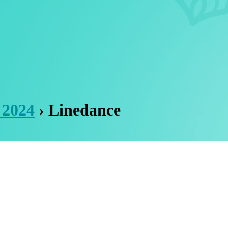
 2024
› Linedance