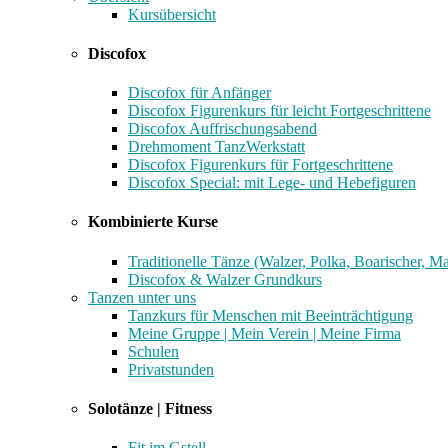
Kursübersicht
Discofox
Discofox für Anfänger
Discofox Figurenkurs für leicht Fortgeschrittene
Discofox Auffrischungsabend
Drehmoment TanzWerkstatt
Discofox Figurenkurs für Fortgeschrittene
Discofox Special: mit Lege- und Hebefiguren
Kombinierte Kurse
Traditionelle Tänze (Walzer, Polka, Boarischer, M
Discofox & Walzer Grundkurs
Tanzen unter uns
Tanzkurs für Menschen mit Beeinträchtigung
Meine Gruppe | Mein Verein | Meine Firma
Schulen
Privatstunden
Solotänze | Fitness
Fit im Gstell