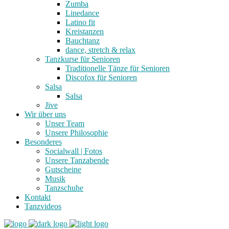
Zumba
Linedance
Latino fit
Kreistanzen
Bauchtanz
dance, stretch & relax
Tanzkurse für Senioren
Traditionelle Tänze für Senioren
Discofox für Senioren
Salsa
Salsa
Jive
Wir über uns
Unser Team
Unsere Philosophie
Besonderes
Socialwall | Fotos
Unsere Tanzabende
Gutscheine
Musik
Tanzschuhe
Kontakt
Tanzvideos