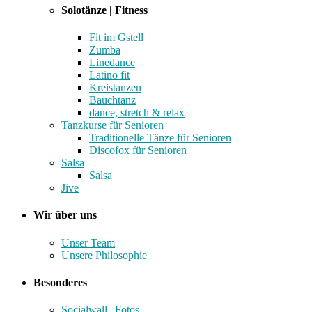
Solotänze | Fitness
Fit im Gstell
Zumba
Linedance
Latino fit
Kreistanzen
Bauchtanz
dance, stretch & relax
Tanzkurse für Senioren
Traditionelle Tänze für Senioren
Discofox für Senioren
Salsa
Salsa
Jive
Wir über uns
Unser Team
Unsere Philosophie
Besonderes
Socialwall | Fotos