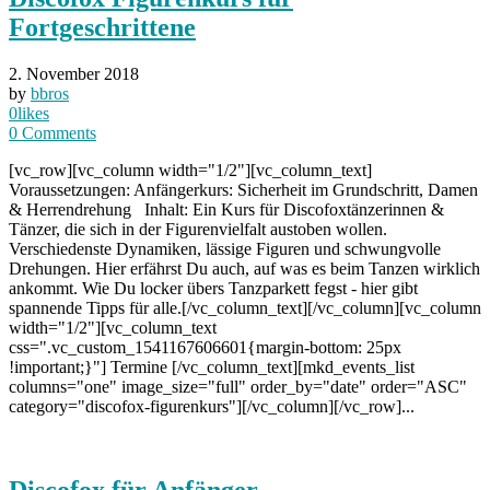
Fortgeschrittene
2. November 2018
by
bbros
0
likes
0
Comments
[vc_row][vc_column width="1/2"][vc_column_text]
Voraussetzungen: Anfängerkurs: Sicherheit im Grundschritt, Damen
& Herrendrehung Inhalt: Ein Kurs für Discofoxtänzerinnen &
Tänzer, die sich in der Figurenvielfalt austoben wollen.
Verschiedenste Dynamiken, lässige Figuren und schwungvolle
Drehungen. Hier erfährst Du auch, auf was es beim Tanzen wirklich
ankommt. Wie Du locker übers Tanzparkett fegst - hier gibt
spannende Tipps für alle.[/vc_column_text][/vc_column][vc_column
width="1/2"][vc_column_text
css=".vc_custom_1541167606601{margin-bottom: 25px
!important;}"] Termine [/vc_column_text][mkd_events_list
columns="one" image_size="full" order_by="date" order="ASC"
category="discofox-figurenkurs"][/vc_column][/vc_row]...
Discofox für Anfänger