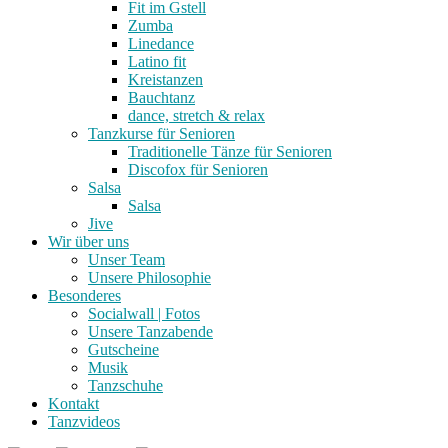
Fit im Gstell
Zumba
Linedance
Latino fit
Kreistanzen
Bauchtanz
dance, stretch & relax
Tanzkurse für Senioren
Traditionelle Tänze für Senioren
Discofox für Senioren
Salsa
Salsa
Jive
Wir über uns
Unser Team
Unsere Philosophie
Besonderes
Socialwall | Fotos
Unsere Tanzabende
Gutscheine
Musik
Tanzschuhe
Kontakt
Tanzvideos