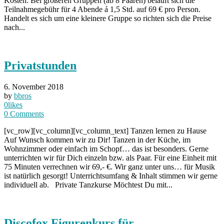
Kosten: Bei größeren Gruppen (ab 8 Paaren) beläuft sich die
Teilnahmegebühr für 4 Abende á 1,5 Std. auf 69 € pro Person.
Handelt es sich um eine kleinere Gruppe so richten sich die Preise
nach...
Privatstunden
6. November 2018
by
bbros
0
likes
0
Comments
[vc_row][vc_column][vc_column_text] Tanzen lernen zu Hause
Auf Wunsch kommen wir zu Dir! Tanzen in der Küche, im
Wohnzimmer oder einfach im Schopf… das ist besonders. Gerne
unterrichten wir für Dich einzeln bzw. als Paar. Für eine Einheit mit
75 Minuten verrechnen wir 69,- €. Wir ganz unter uns… für Musik
ist natürlich gesorgt! Unterrichtsumfang & Inhalt stimmen wir gerne
individuell ab. Private Tanzkurse Möchtest Du mit...
Discofox Figurenkurs für