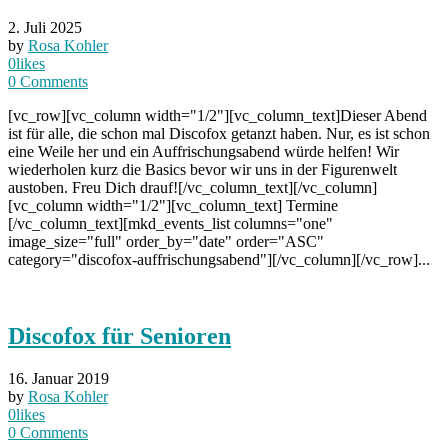
2. Juli 2025
by
Rosa Kohler
0
likes
0
Comments
[vc_row][vc_column width="1/2"][vc_column_text]Dieser Abend
ist für alle, die schon mal Discofox getanzt haben. Nur, es ist schon
eine Weile her und ein Auffrischungsabend würde helfen! Wir
wiederholen kurz die Basics bevor wir uns in der Figurenwelt
austoben. Freu Dich drauf![/vc_column_text][/vc_column]
[vc_column width="1/2"][vc_column_text] Termine
[/vc_column_text][mkd_events_list columns="one"
image_size="full" order_by="date" order="ASC"
category="discofox-auffrischungsabend"][/vc_column][/vc_row]...
Discofox für Senioren
16. Januar 2019
by
Rosa Kohler
0
likes
0
Comments