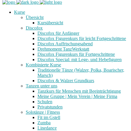
Kurse
Übersicht
Kursübersicht
Discofox
Discofox für Anfänger
Discofox Figurenkurs für leicht Fortgeschrittene
Discofox Auffrischungsabend
Drehmoment TanzWerkstatt
Discofox Figurenkurs für Fortgeschrittene
Discofox Special: mit Lege- und Hebefiguren
Kombinierte Kurse
Traditionelle Tänze (Walzer, Polka, Boarischer,
Marsch)
Discofox & Walzer Grundkurs
Tanzen unter uns
Tanzkurs für Menschen mit Beeinträchtigung
Meine Gruppe | Mein Verein | Meine Firma
Schulen
Privatstunden
Solotänze | Fitness
Fit im Gstell
Zumba
Linedance