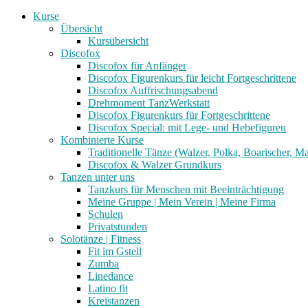
Kurse
Übersicht
Kursübersicht
Discofox
Discofox für Anfänger
Discofox Figurenkurs für leicht Fortgeschrittene
Discofox Auffrischungsabend
Drehmoment TanzWerkstatt
Discofox Figurenkurs für Fortgeschrittene
Discofox Special: mit Lege- und Hebefiguren
Kombinierte Kurse
Traditionelle Tänze (Walzer, Polka, Boarischer, M
Discofox & Walzer Grundkurs
Tanzen unter uns
Tanzkurs für Menschen mit Beeinträchtigung
Meine Gruppe | Mein Verein | Meine Firma
Schulen
Privatstunden
Solotänze | Fitness
Fit im Gstell
Zumba
Linedance
Latino fit
Kreistanzen