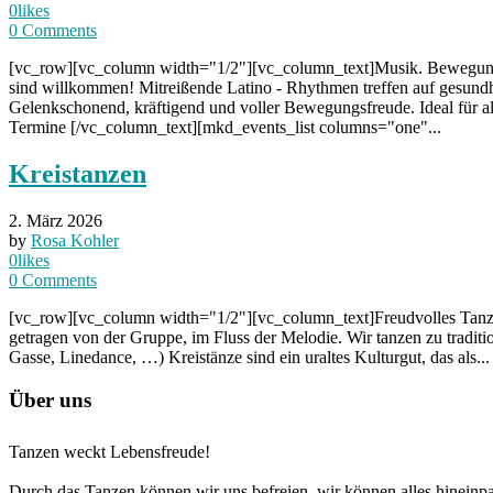
0
likes
0
Comments
[vc_row][vc_column width="1/2"][vc_column_text]Musik. Bewegung. 
sind willkommen! Mitreißende Latino - Rhythmen treffen auf gesundhe
Gelenkschonend, kräftigend und voller Bewegungsfreude. Ideal für 
Termine [/vc_column_text][mkd_events_list columns="one"...
Kreistanzen
2. März 2026
by
Rosa Kohler
0
likes
0
Comments
[vc_row][vc_column width="1/2"][vc_column_text]Freudvolles Tanzen 
getragen von der Gruppe, im Fluss der Melodie. Wir tanzen zu traditi
Gasse, Linedance, …) Kreistänze sind ein uraltes Kulturgut, das als...
Über uns
Tanzen weckt Lebensfreude!
Durch das Tanzen können wir uns befreien, wir können alles hineinp