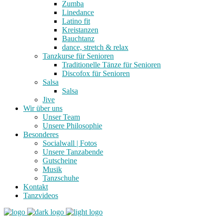
Zumba
Linedance
Latino fit
Kreistanzen
Bauchtanz
dance, stretch & relax
Tanzkurse für Senioren
Traditionelle Tänze für Senioren
Discofox für Senioren
Salsa
Salsa
Jive
Wir über uns
Unser Team
Unsere Philosophie
Besonderes
Socialwall | Fotos
Unsere Tanzabende
Gutscheine
Musik
Tanzschuhe
Kontakt
Tanzvideos