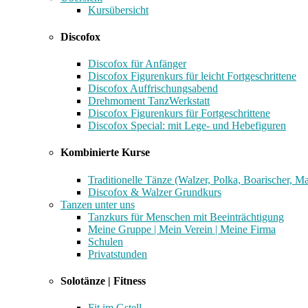
Kursübersicht
Discofox
Discofox für Anfänger
Discofox Figurenkurs für leicht Fortgeschrittene
Discofox Auffrischungsabend
Drehmoment TanzWerkstatt
Discofox Figurenkurs für Fortgeschrittene
Discofox Special: mit Lege- und Hebefiguren
Kombinierte Kurse
Traditionelle Tänze (Walzer, Polka, Boarischer, M
Discofox & Walzer Grundkurs
Tanzen unter uns
Tanzkurs für Menschen mit Beeinträchtigung
Meine Gruppe | Mein Verein | Meine Firma
Schulen
Privatstunden
Solotänze | Fitness
Fit im Gstell