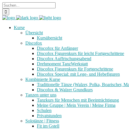
Kurse
Übersicht
Kursübersicht
Discofox
Discofox für Anfänger
Discofox Figurenkurs für leicht Fortgeschrittene
Discofox Auffrischungsabend
Drehmoment TanzWerkstatt
Discofox Figurenkurs für Fortgeschrittene
Discofox Special: mit Lege- und Hebefiguren
Kombinierte Kurse
Traditionelle Tänze (Walzer, Polka, Boarischer, M
Discofox & Walzer Grundkurs
Tanzen unter uns
Tanzkurs für Menschen mit Beeinträchtigung
Meine Gruppe | Mein Verein | Meine Firma
Schulen
Privatstunden
Solotänze | Fitness
Fit im Gstell