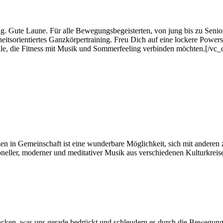
Gute Laune. Für alle Bewegungsbegeisterten, von jung bis zu Senior
itsorientiertes Ganzkörpertraining. Freu Dich auf eine lockere Powers
alle, die Fitness mit Musik und Sommerfeeling verbinden möchten.[/v
in Gemeinschaft ist eine wunderbare Möglichkeit, sich mit anderen zu
oneller, moderner und meditativer Musik aus verschiedenen Kulturkreise
acken, was uns gerade bedrückt und schleudern es durch die Bewegung