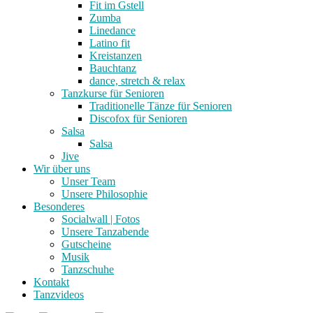
Fit im Gstell
Zumba
Linedance
Latino fit
Kreistanzen
Bauchtanz
dance, stretch & relax
Tanzkurse für Senioren
Traditionelle Tänze für Senioren
Discofox für Senioren
Salsa
Salsa
Jive
Wir über uns
Unser Team
Unsere Philosophie
Besonderes
Socialwall | Fotos
Unsere Tanzabende
Gutscheine
Musik
Tanzschuhe
Kontakt
Tanzvideos