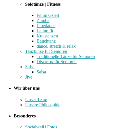
Solotänze | Fitness
Fit im Gstell
Zumba
Linedance
Latino fit
Kreistanzen
Bauchtanz
dance, stretch & relax
Tanzkurse für Senioren
Traditionelle Tänze für Senioren
Discofox für Senioren
Salsa
Salsa
Jive
Wir über uns
Unser Team
Unsere Philosophie
Besonderes
Socialwall | Fotos