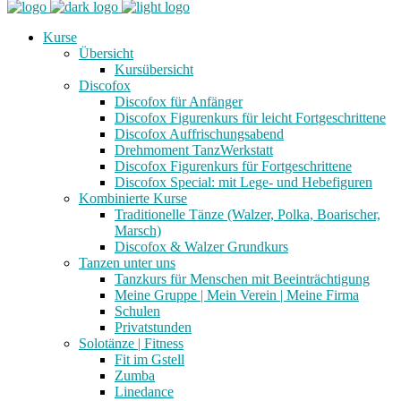
Kurse
Übersicht
Kursübersicht
Discofox
Discofox für Anfänger
Discofox Figurenkurs für leicht Fortgeschrittene
Discofox Auffrischungsabend
Drehmoment TanzWerkstatt
Discofox Figurenkurs für Fortgeschrittene
Discofox Special: mit Lege- und Hebefiguren
Kombinierte Kurse
Traditionelle Tänze (Walzer, Polka, Boarischer,
Marsch)
Discofox & Walzer Grundkurs
Tanzen unter uns
Tanzkurs für Menschen mit Beeinträchtigung
Meine Gruppe | Mein Verein | Meine Firma
Schulen
Privatstunden
Solotänze | Fitness
Fit im Gstell
Zumba
Linedance