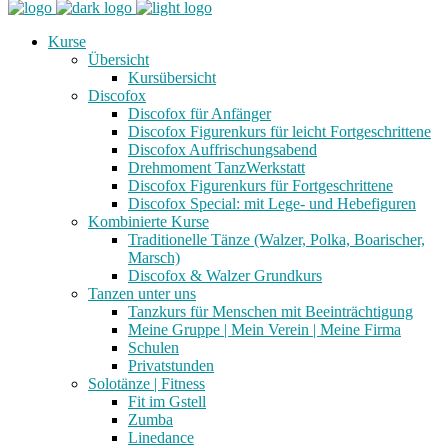
Kurse
Übersicht
Kursübersicht
Discofox
Discofox für Anfänger
Discofox Figurenkurs für leicht Fortgeschrittene
Discofox Auffrischungsabend
Drehmoment TanzWerkstatt
Discofox Figurenkurs für Fortgeschrittene
Discofox Special: mit Lege- und Hebefiguren
Kombinierte Kurse
Traditionelle Tänze (Walzer, Polka, Boarischer,
Marsch)
Discofox & Walzer Grundkurs
Tanzen unter uns
Tanzkurs für Menschen mit Beeinträchtigung
Meine Gruppe | Mein Verein | Meine Firma
Schulen
Privatstunden
Solotänze | Fitness
Fit im Gstell
Zumba
Linedance