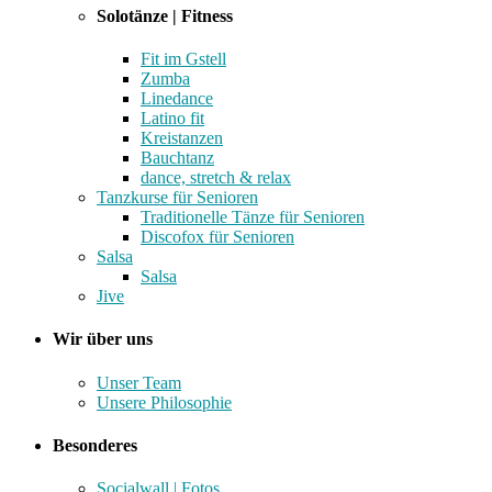
Solotänze | Fitness
Fit im Gstell
Zumba
Linedance
Latino fit
Kreistanzen
Bauchtanz
dance, stretch & relax
Tanzkurse für Senioren
Traditionelle Tänze für Senioren
Discofox für Senioren
Salsa
Salsa
Jive
Wir über uns
Unser Team
Unsere Philosophie
Besonderes
Socialwall | Fotos