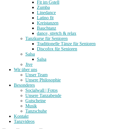
Fit im Gstell
Zumba
Linedance
Latino fit
Kreistanzen
Bauchtanz
dance, stretch & relax
Tanzkurse für Senioren
Traditionelle Tänze für Senioren
Discofox für Senioren
Salsa
Salsa
Jive
Wir über uns
Unser Team
Unsere Philosophie
Besonderes
Socialwall | Fotos
Unsere Tanzabende
Gutscheine
Musik
Tanzschuhe
Kontakt
Tanzvideos