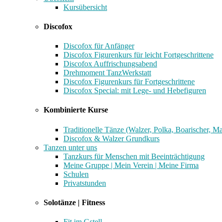
Kursübersicht
Discofox
Discofox für Anfänger
Discofox Figurenkurs für leicht Fortgeschrittene
Discofox Auffrischungsabend
Drehmoment TanzWerkstatt
Discofox Figurenkurs für Fortgeschrittene
Discofox Special: mit Lege- und Hebefiguren
Kombinierte Kurse
Traditionelle Tänze (Walzer, Polka, Boarischer, M
Discofox & Walzer Grundkurs
Tanzen unter uns
Tanzkurs für Menschen mit Beeinträchtigung
Meine Gruppe | Mein Verein | Meine Firma
Schulen
Privatstunden
Solotänze | Fitness
Fit im Gstell