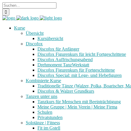
Kurse
Übersicht
Kursübersicht
Discofox
Discofox für Anfänger
Discofox Figurenkurs für leicht Fortgeschrittene
Discofox Auffrischungsabend
Drehmoment TanzWerkstatt
Discofox Figurenkurs für Fortgeschrittene
Discofox Special: mit Lege- und Hebefiguren
Kombinierte Kurse
Traditionelle Tänze (Walzer, Polka, Boarischer, M
Discofox & Walzer Grundkurs
Tanzen unter uns
Tanzkurs für Menschen mit Beeinträchtigung
Meine Gruppe | Mein Verein | Meine Firma
Schulen
Privatstunden
Solotänze | Fitness
Fit im Gstell