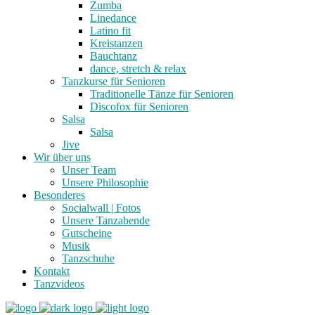
Zumba
Linedance
Latino fit
Kreistanzen
Bauchtanz
dance, stretch & relax
Tanzkurse für Senioren
Traditionelle Tänze für Senioren
Discofox für Senioren
Salsa
Salsa
Jive
Wir über uns
Unser Team
Unsere Philosophie
Besonderes
Socialwall | Fotos
Unsere Tanzabende
Gutscheine
Musik
Tanzschuhe
Kontakt
Tanzvideos