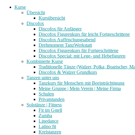
Kurse
Übersicht
Kursübersicht
Discofox
Discofox für Anfänger
Discofox Figurenkurs für leicht Fortgeschrittene
Discofox Auffrischungsabend
Drehmoment TanzWerkstatt
Discofox Figurenkurs für Fortgeschrittene
Discofox Special: mit Lege- und Hebefiguren
Kombinierte Kurse
Traditionelle Tänze (Walzer, Polka, Boarischer, M
Discofox & Walzer Grundkurs
Tanzen unter uns
Tanzkurs für Menschen mit Beeinträchtigung
Meine Gruppe | Mein Verein | Meine Firma
Schulen
Privatstunden
Solotänze | Fitness
Fit im Gstell
Zumba
Linedance
Latino fit
Kreistanzen