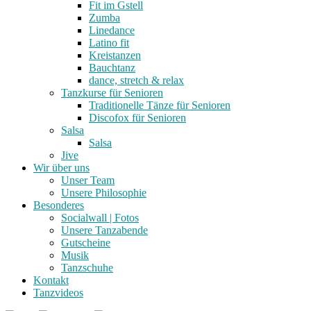
Fit im Gstell
Zumba
Linedance
Latino fit
Kreistanzen
Bauchtanz
dance, stretch & relax
Tanzkurse für Senioren
Traditionelle Tänze für Senioren
Discofox für Senioren
Salsa
Salsa
Jive
Wir über uns
Unser Team
Unsere Philosophie
Besonderes
Socialwall | Fotos
Unsere Tanzabende
Gutscheine
Musik
Tanzschuhe
Kontakt
Tanzvideos