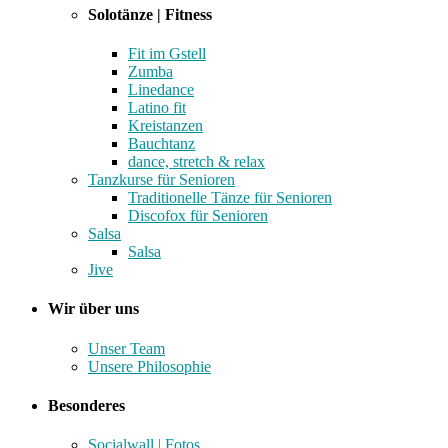
Solotänze | Fitness
Fit im Gstell
Zumba
Linedance
Latino fit
Kreistanzen
Bauchtanz
dance, stretch & relax
Tanzkurse für Senioren
Traditionelle Tänze für Senioren
Discofox für Senioren
Salsa
Salsa
Jive
Wir über uns
Unser Team
Unsere Philosophie
Besonderes
Socialwall | Fotos