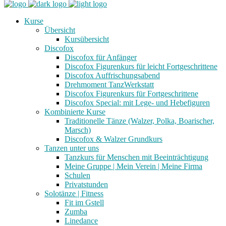
Kurse
Übersicht
Kursübersicht
Discofox
Discofox für Anfänger
Discofox Figurenkurs für leicht Fortgeschrittene
Discofox Auffrischungsabend
Drehmoment TanzWerkstatt
Discofox Figurenkurs für Fortgeschrittene
Discofox Special: mit Lege- und Hebefiguren
Kombinierte Kurse
Traditionelle Tänze (Walzer, Polka, Boarischer,
Marsch)
Discofox & Walzer Grundkurs
Tanzen unter uns
Tanzkurs für Menschen mit Beeinträchtigung
Meine Gruppe | Mein Verein | Meine Firma
Schulen
Privatstunden
Solotänze | Fitness
Fit im Gstell
Zumba
Linedance