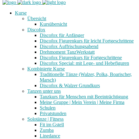
Kurse
Übersicht
Kursübersicht
Discofox
Discofox für Anfänger
Discofox Figurenkurs für leicht Fortgeschrittene
Discofox Auffrischungsabend
Drehmoment TanzWerkstatt
Discofox Figurenkurs für Fortgeschrittene
Discofox Special: mit Lege- und Hebefiguren
Kombinierte Kurse
Traditionelle Tänze (Walzer, Polka, Boarischer,
Marsch)
Discofox & Walzer Grundkurs
Tanzen unter uns
Tanzkurs für Menschen mit Beeinträchtigung
Meine Gruppe | Mein Verein | Meine Firma
Schulen
Privatstunden
Solotänze | Fitness
Fit im Gstell
Zumba
Linedance