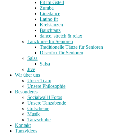
Fit im Gstell
Zumba
Linedance
Latino fit
Kreistanzen
Bauchtanz
dance, stretch & relax
Tanzkurse für Senioren
Traditionelle Tänze für Senioren
Discofox für Senioren
Salsa
Salsa
Jive
Wir über uns
Unser Team
Unsere Philosophie
Besonderes
Socialwall | Fotos
Unsere Tanzabende
Gutscheine
Musik
Tanzschuhe
Kontakt
Tanzvideos