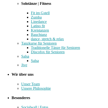
Solotänze | Fitness
Fit im Gstell
Zumba
Linedance
Latino fit
Kreistanzen
Bauchtanz
dance, stretch & relax
Tanzkurse für Senioren
Traditionelle Tänze für Senioren
Discofox für Senioren
Salsa
Salsa
Jive
Wir über uns
Unser Team
Unsere Philosophie
Besonderes
Socialwall | Fotos