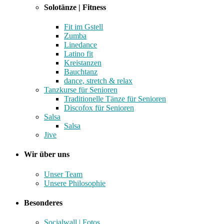
Solotänze | Fitness
Fit im Gstell
Zumba
Linedance
Latino fit
Kreistanzen
Bauchtanz
dance, stretch & relax
Tanzkurse für Senioren
Traditionelle Tänze für Senioren
Discofox für Senioren
Salsa
Salsa
Jive
Wir über uns
Unser Team
Unsere Philosophie
Besonderes
Socialwall | Fotos