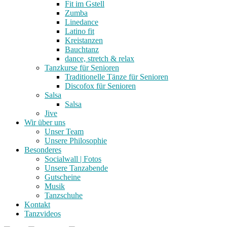
Fit im Gstell
Zumba
Linedance
Latino fit
Kreistanzen
Bauchtanz
dance, stretch & relax
Tanzkurse für Senioren
Traditionelle Tänze für Senioren
Discofox für Senioren
Salsa
Salsa
Jive
Wir über uns
Unser Team
Unsere Philosophie
Besonderes
Socialwall | Fotos
Unsere Tanzabende
Gutscheine
Musik
Tanzschuhe
Kontakt
Tanzvideos