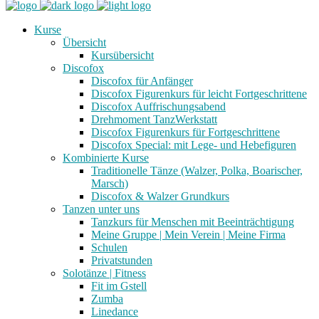
Kurse
Übersicht
Kursübersicht
Discofox
Discofox für Anfänger
Discofox Figurenkurs für leicht Fortgeschrittene
Discofox Auffrischungsabend
Drehmoment TanzWerkstatt
Discofox Figurenkurs für Fortgeschrittene
Discofox Special: mit Lege- und Hebefiguren
Kombinierte Kurse
Traditionelle Tänze (Walzer, Polka, Boarischer,
Marsch)
Discofox & Walzer Grundkurs
Tanzen unter uns
Tanzkurs für Menschen mit Beeinträchtigung
Meine Gruppe | Mein Verein | Meine Firma
Schulen
Privatstunden
Solotänze | Fitness
Fit im Gstell
Zumba
Linedance