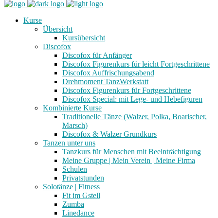
Kurse
Übersicht
Kursübersicht
Discofox
Discofox für Anfänger
Discofox Figurenkurs für leicht Fortgeschrittene
Discofox Auffrischungsabend
Drehmoment TanzWerkstatt
Discofox Figurenkurs für Fortgeschrittene
Discofox Special: mit Lege- und Hebefiguren
Kombinierte Kurse
Traditionelle Tänze (Walzer, Polka, Boarischer,
Marsch)
Discofox & Walzer Grundkurs
Tanzen unter uns
Tanzkurs für Menschen mit Beeinträchtigung
Meine Gruppe | Mein Verein | Meine Firma
Schulen
Privatstunden
Solotänze | Fitness
Fit im Gstell
Zumba
Linedance