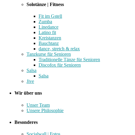
Solotänze | Fitness
Fit im Gstell
Zumba
Linedance
Latino fit
Kreistanzen
Bauchtanz
dance, stretch & relax
Tanzkurse für Senioren
Traditionelle Tänze für Senioren
Discofox für Senioren
Salsa
Salsa
Jive
Wir über uns
Unser Team
Unsere Philosophie
Besonderes
Socialwall | Fotos