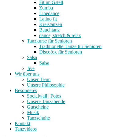
Fit im Gstell
Zumba
Linedance
Latino fit
Kreistanzen
Bauchtanz
dance, stretch & relax
Tanzkurse für Senioren
Traditionelle Tänze für Senioren
Discofox für Senioren
Salsa
Salsa
Jive
Wir über uns
Unser Team
Unsere Philosophie
Besonderes
Socialwall | Fotos
Unsere Tanzabende
Gutscheine
Musik
Tanzschuhe
Kontakt
Tanzvideos